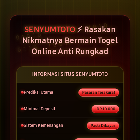
SENYUMTOTO
⚡ Rasakan
Nikmatnya Bermain Togel
Online Anti Rungkad
INFORMASI SITUS SENYUMTOTO
Prediksi Utama
Pasaran Terakurat
Minimal Deposit
IDR 10.000
Sistem Kemenangan
Pasti Dibayar