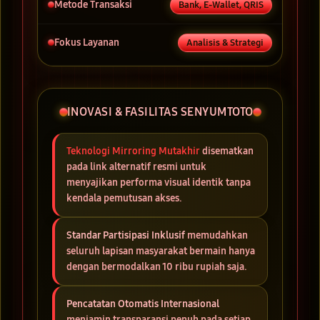
Metode Transaksi
Bank, E-Wallet, QRIS
Fokus Layanan
Analisis & Strategi
INOVASI & FASILITAS SENYUMTOTO
Teknologi Mirroring Mutakhir
disematkan
pada link alternatif resmi untuk
menyajikan performa visual identik tanpa
kendala pemutusan akses.
Standar Partisipasi Inklusif
memudahkan
seluruh lapisan masyarakat bermain hanya
dengan bermodalkan 10 ribu rupiah saja.
Pencatatan Otomatis Internasional
menjamin transparansi penuh pada setiap