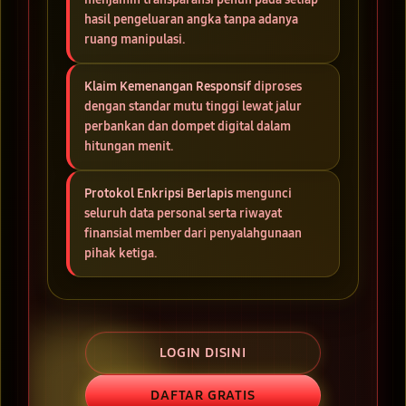
hasil pengeluaran angka tanpa adanya
ruang manipulasi.
Klaim Kemenangan Responsif
diproses
dengan standar mutu tinggi lewat jalur
perbankan dan dompet digital dalam
hitungan menit.
Protokol Enkripsi Berlapis
mengunci
seluruh data personal serta riwayat
finansial member dari penyalahgunaan
pihak ketiga.
LOGIN DISINI
DAFTAR GRATIS