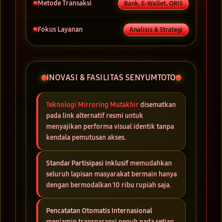
Metode Transaksi
Bank, E-Wallet, QRIS
Fokus Layanan
Analisis & Strategi
INOVASI & FASILITAS SENYUMTOTO
Teknologi Mirroring Mutakhir
disematkan
pada link alternatif resmi untuk
menyajikan performa visual identik tanpa
kendala pemutusan akses.
Standar Partisipasi Inklusif
memudahkan
seluruh lapisan masyarakat bermain hanya
dengan bermodalkan 10 ribu rupiah saja.
Pencatatan Otomatis Internasional
menjamin transparansi penuh pada setiap