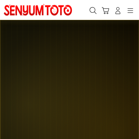
Skip
to
Cari
Troli
Login
Navigation
content