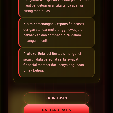
hasil pengeluaran angka tanpa adanya
ruang manipulasi.
Klaim Kemenangan Responsif
diproses
dengan standar mutu tinggi lewat jalur
perbankan dan dompet digital dalam
hitungan menit.
Protokol Enkripsi Berlapis
mengunci
seluruh data personal serta riwayat
finansial member dari penyalahgunaan
pihak ketiga.
LOGIN DISINI
DAFTAR GRATIS