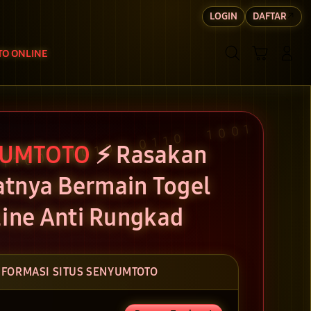
LOGIN
DAFTAR
Cari
Troli
Login/Sign-Up
OTO ONLINE
Cari
YUMTOTO
⚡ Rasakan
tnya Bermain Togel
ine Anti Rungkad
NFORMASI SITUS SENYUMTOTO