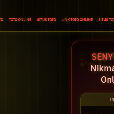
TO
TOTO ONLINE
SITUS TOTO
LINK TOTO ONLINE
SITUS T
SEN
Nikma
Onl
I