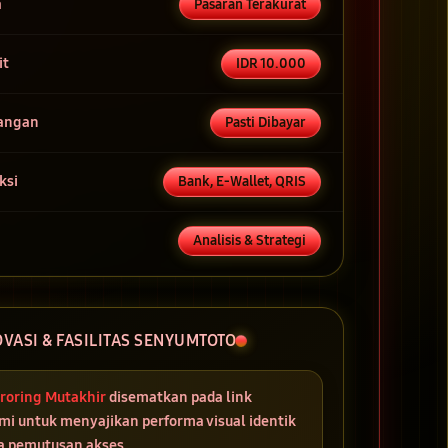
a
Pasaran Terakurat
it
IDR 10.000
angan
Pasti Dibayar
ksi
Bank, E-Wallet, QRIS
Analisis & Strategi
OVASI & FASILITAS SENYUMTOTO
rroring Mutakhir
disematkan pada link
smi untuk menyajikan performa visual identik
a pemutusan akses.