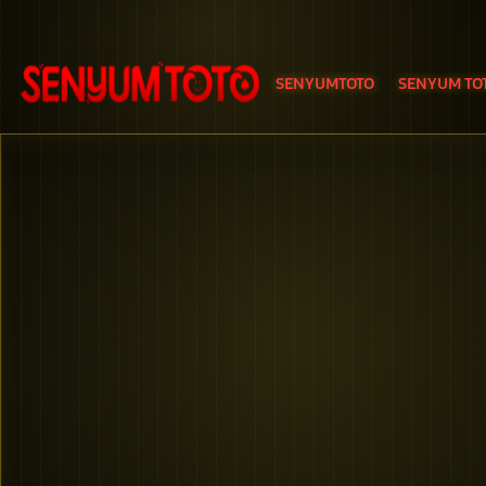
Skip
to
content
SENYUMTOTO
SENYUM TO