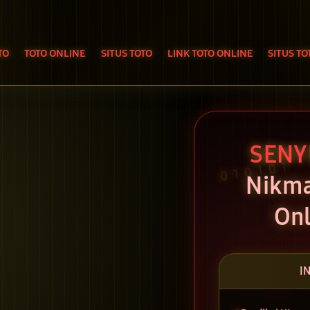
TO
TOTO ONLINE
SITUS TOTO
LINK TOTO ONLINE
SITUS T
SEN
Nikma
Onl
I